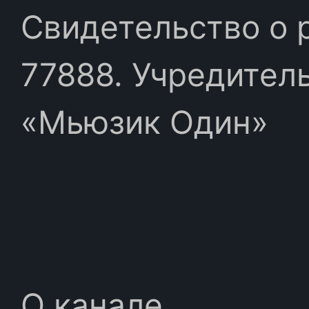
Свидетельство о 
77888. Учредител
«Мьюзик Один»
О канале