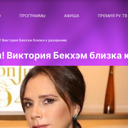
ЛЯРНЫЕ
ТЕМА
О
ПРОГРАММЫ
АФИША
ПРЕМИЯ РУ.ТВ
ДИСКОТЕКА ДИСКОТЕК
Категория
Сортировка
RUНОВОСТИ
и! Виктория Бекхэм близка к разорению
ТОП-ЧАРТ ROCKET RECORDS
и! Виктория Бекхэм близка 
СТАТУС: В СЕТИ
СИЯЙ ПО-ЗВЁЗДНОМУ
ЛИЧНЫЙ ВОПРОС
ДОТЯНИСЬ ДО ЗВЁЗД