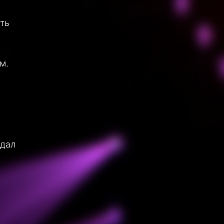
ть
м.
 дал