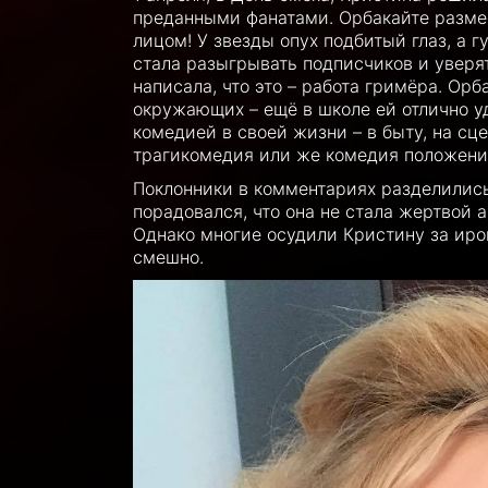
преданными фанатами. Орбакайте размес
лицом! У звезды опух подбитый глаз, а г
стала разыгрывать подписчиков и уверя
написала, что это – работа гримёра. Ор
окружающих – ещё в школе ей отлично уд
комедией в своей жизни – в быту, на сц
трагикомедия или же комедия положени
Поклонники в комментариях разделились 
порадовался, что она не стала жертвой
Однако многие осудили Кристину за ирон
смешно.