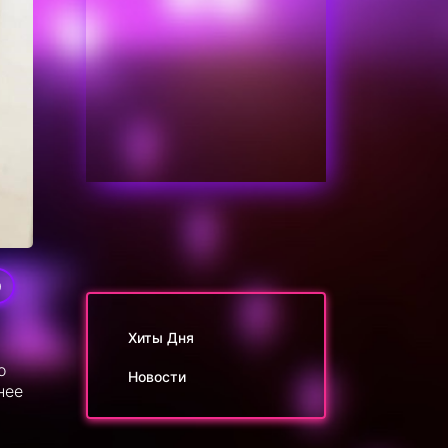
9
Хиты Дня
о
Новости
нее