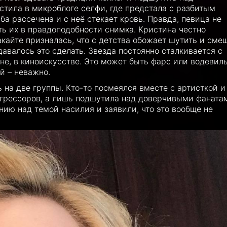
тила в микроблоге селфи, где предстала с разбитым
уба рассечена и с неё стекает кровь. Правда, певица не
ть их в правдоподобности снимка. Кристина честно
бакайте призналась, что с детства обожает шутить и сме
авалось это сделать. Звезда постоянно сталкивается с
ене, в киноискусстве. Это может быть фарс или водевиль
й – неважно.
на две группы. Кто-то посмеялся вместе с артисткой и
 агрессоров, а лишь подшутила над доверчивыми фаната
ию над темой насилия и заявили, что это вообще не