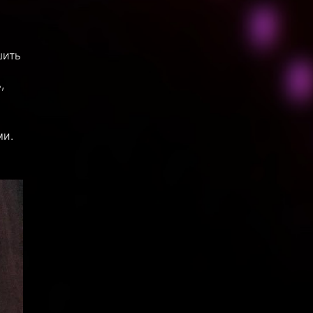
шить
,
ми.