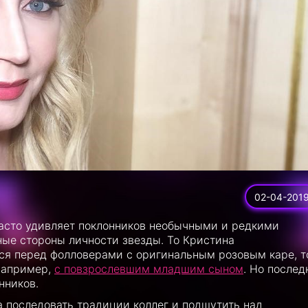
02-04-201
часто удивляет поклонников необычными и редкими
ые стороны личности звезды. То Кристина
ся перед фолловерами с оригинальным розовым каре, т
например,
с повзрослевшим младшим сыном
. Но послед
нников.
а последовать традиции коллег и подшутить над