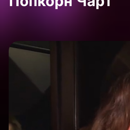
Попкорн Чарт