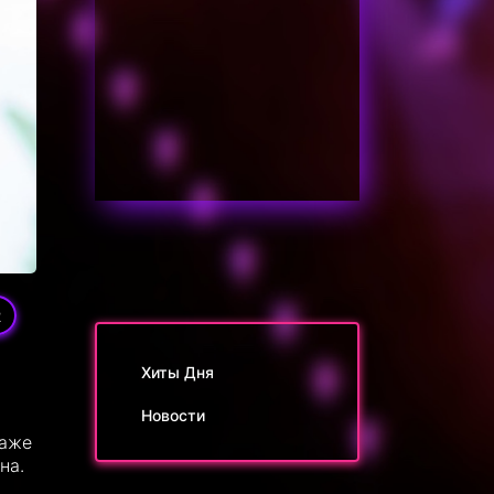
2
Хиты Дня
Новости
даже
на.