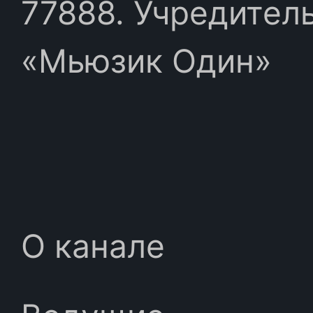
77888. Учредител
«Мьюзик Один»
О канале