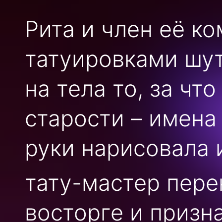
Рита и член её к
татуировками шут
на тела то, за чт
старости – имена
руки нарисовала
тату-мастер перен
восторге и призн