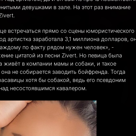
нитыми девушками в зале. На этот раз внимание
ivert.
е встречаться прямо со сцены юмористического
год артистка заработала 3,1 миллиона долларов, о
«Каждому по факту рядом нужен человек», -
ние цитатой из песни Zivert. Но певица была
на живёт в компании мамы и собаки, и такое
 она не собирается заводить бойфренда. Тогда
расавицы хотя бы собакой, ведь его псевдоним
 над несостоявшимся кавалером.