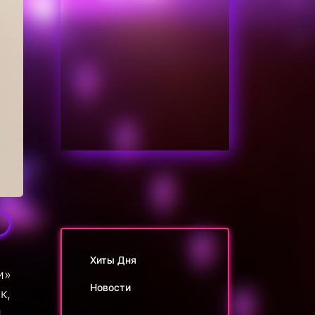
0
Хиты Дня
и»
Новости
к,
и