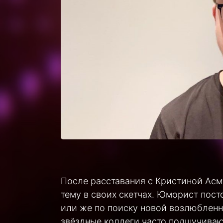
После расставания с Кристиной Асм
тему в своих скетчах. Юморист пост
или же по поиску новой возлюбленно
звёздные коллеги часто подшучивают