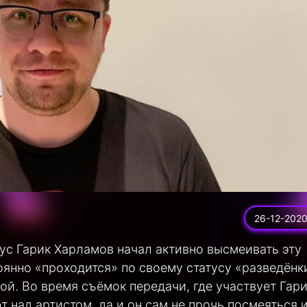
26-12-202
ус Гарик Харламов начал активно высмеивать эту
оянно «проходится» по своему статусу «разведёнк
й. Во время съёмок передачи, где участвует Гари
 над артистом, да и он сам не прочь посмеяться 