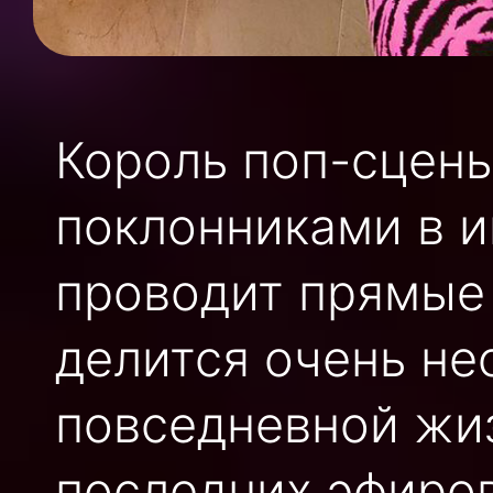
Король поп-сцены
поклонниками в и
проводит прямые 
делится очень н
повседневной жиз
последних эфиров