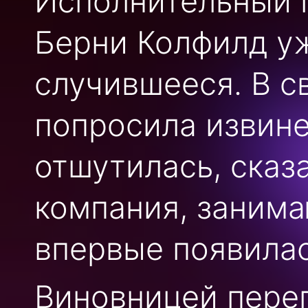
Исполнительный 
Берни Колфилд у
случившееся. В с
попросила извине
отшутилась, сказ
компания, заним
впервые появилас
Виновницей пере