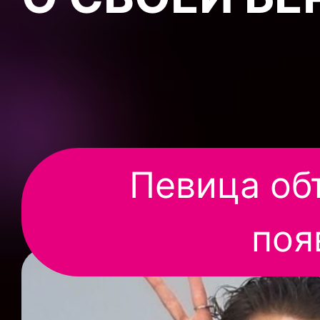
Певица объ
поя