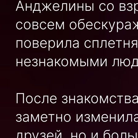
Анджелины со вз
совсем обескураж
поверила сплетня
незнакомыми люд
После знакомств
заметно изменила
друзей, но и бол