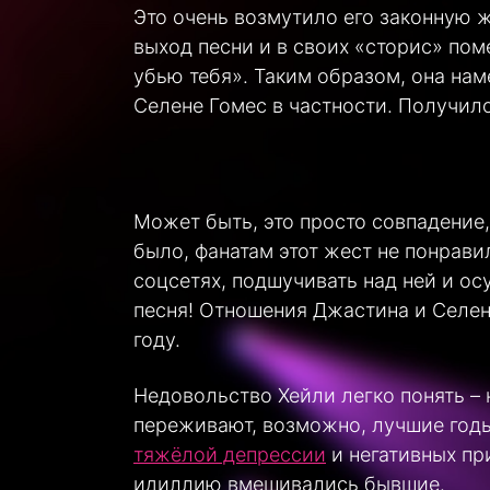
Это очень возмутило его законную 
выход песни и в своих «сторис» пом
убью тебя». Таким образом, она нам
Селене Гомес в частности. Получил
Может быть, это просто совпадение,
было, фанатам этот жест не понрави
соцсетях, подшучивать над ней и ос
песня! Отношения Джастина и Селен
году.
Недовольство Хейли легко понять –
переживают, возможно, лучшие годы
тяжёлой депрессии
и негативных при
идиллию вмешивались бывшие.