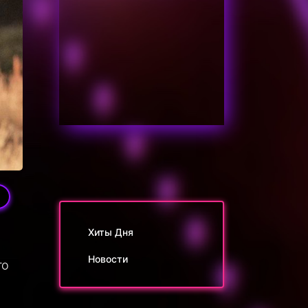
9
Хиты Дня
Новости
то