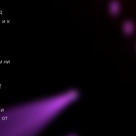
Я
 и к
м ни
2
 и
 от