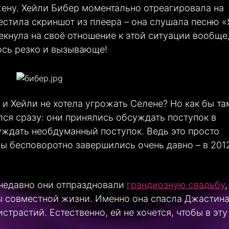
жену. Хейли Бибер моментально отреагировала на
естила скриншот из плеера – она слушала песню «
екнула на своё отношение к этой ситуации вообще,
ось резко и вызывающе!
 и Хейли не хотела угрожать Селене? Но как бы та
лся сразу: они принялись обсуждать поступок в
уждать необдуманный поступок. Ведь это просто
ы бесповоротно завершились очень давно – в 201
 недавно они отпраздновали
грандиозную свадьбу
,
 совместной жизни. Именно она спасла Джастина
страстий. Естественно, ей не хочется, чтобы в эту