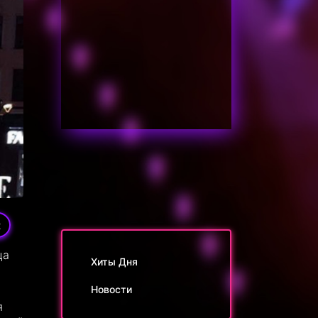
2
ца
Хиты Дня
Новости
я