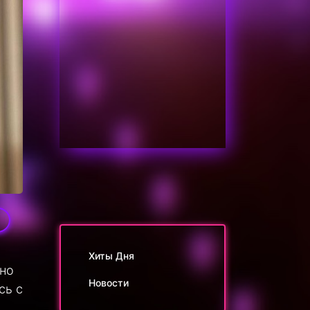
Хиты Дня
 но
Новости
сь с