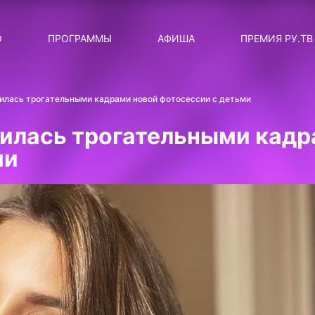
ЛЯРНЫЕ
ТЕМА
О
ПРОГРАММЫ
АФИША
ПРЕМИЯ РУ.ТВ
ДИСКОТЕКА ДИСКОТЕК
Категория
Сортировка
RUНОВОСТИ
лилась трогательными кадрами новой фотосессии с детьми
ТОП-ЧАРТ ROCKET RECORDS
лилась трогательными кадр
СТАТУС: В СЕТИ
ми
СИЯЙ ПО-ЗВЁЗДНОМУ
ЛИЧНЫЙ ВОПРОС
ДОТЯНИСЬ ДО ЗВЁЗД