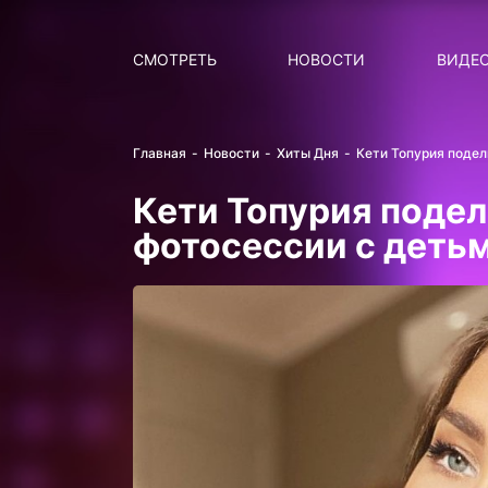
Поиск
НОВОСТИ
ПОПУ
СМОТРЕТЬ
НОВОСТИ
ВИДЕ
Главная
Новости
Хиты Дня
Кети Топурия поде
Кети Топурия поде
фотосессии с деть