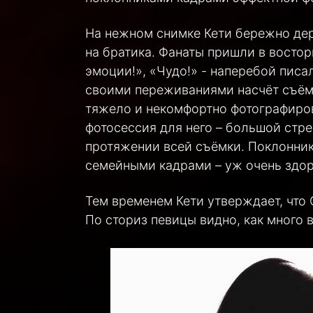
На нежном снимке Кети бережно дер
на братика. Фанаты пришли в востор
эмоции!», «Чудо!» - наперебой пис
своими переживаниями насчёт съёмк
тяжело и некомфортно фотографиров
фотосессия для него – большой стре
протяжении всей съёмки. Поклонни
семейными кадрами – уж очень здоро
Тем временем Кети утверждает, что 
По сториз певицы видно, как много