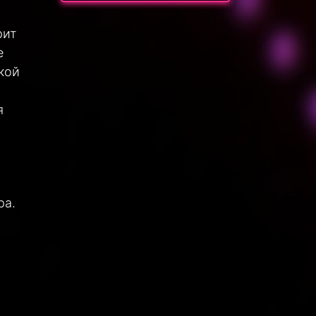
рит
е
кой
я
ра.