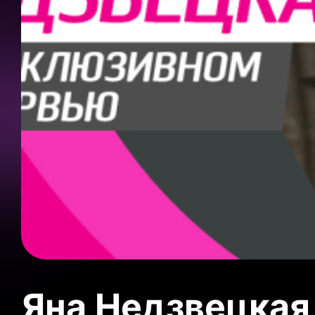
Яна Недзвецкая