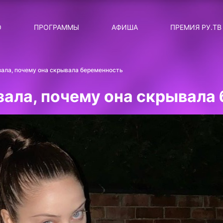
ЛЯРНЫЕ
ТЕМА
О
ПРОГРАММЫ
АФИША
ПРЕМИЯ РУ.ТВ
ДИСКОТЕКА ДИСКОТЕК
Категория
Сортировка
RUНОВОСТИ
ала, почему она скрывала беременность
ТОП-ЧАРТ ROCKET RECORDS
зала, почему она скрывала
СТАТУС: В СЕТИ
СИЯЙ ПО-ЗВЁЗДНОМУ
ЛИЧНЫЙ ВОПРОС
ДОТЯНИСЬ ДО ЗВЁЗД