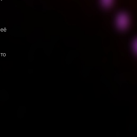
неё
 то