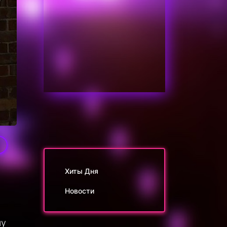
1
Хиты Дня
Новости
му