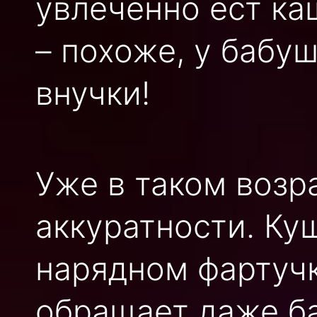
увлечённо ест ка
– похоже, у бабу
внучки!
Уже в таком возр
аккуратности. Куш
нарядном фартучк
обращает даже б