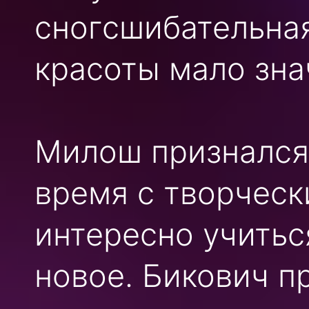
сногсшибательная
красоты мало зна
Милош признался,
время с творчес
интересно учитьс
новое. Бикович п