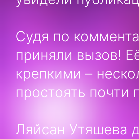
Судя по коммента
приняли вызов! Е
крепкими – неско
простоять почти 
Ляйсан Утяшева 