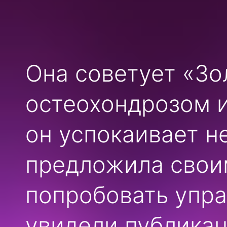
Она советует «Зо
остеохондрозом 
он успокаивает н
предложила свои
попробовать упра
увидели публика