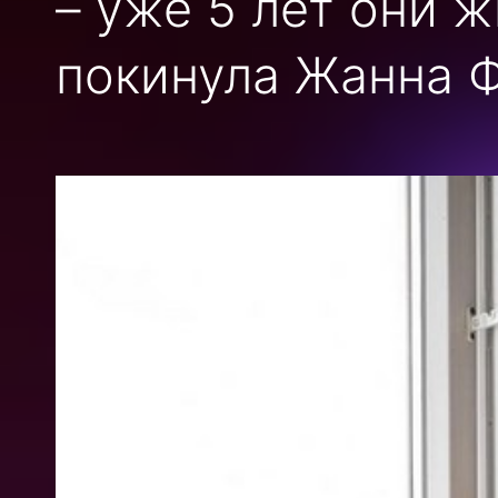
– уже 5 лет они ж
покинула Жанна Ф