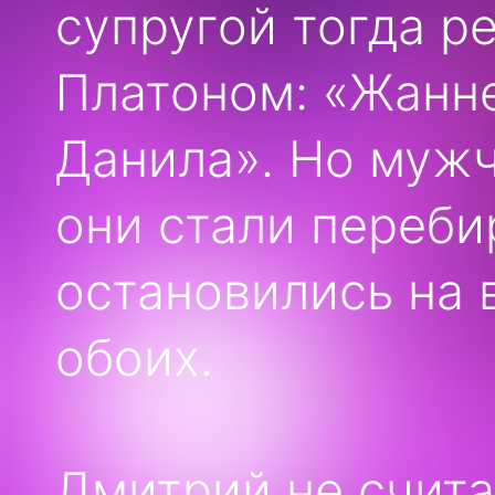
супругой тогда р
Платоном: «Жанне
Данила». Но мужч
они стали переби
остановились на 
обоих.
Дмитрий не счит