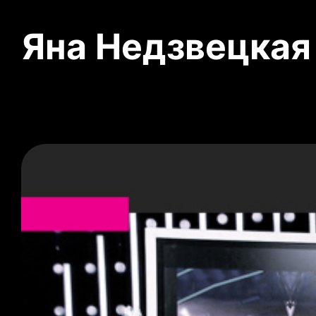
Яна Недзвецкая