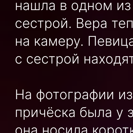
нашла в одном из
сестрой. Вера те
на камеру. Певица
с сестрой находя
На фотографии из
причёска была у з
она носила коротк