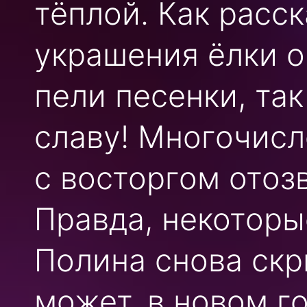
тёплой. Как расск
украшения ёлки о
пели песенки, так
славу! Многочисл
с восторгом отоз
Правда, некоторы
Полина снова скр
может, в новом г