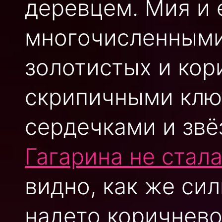
деревцем. Мия и 
многочисленными
золотистых и кор
скрипичными клю
сердечками и звё
Гагарина не стал
видно, как же си
надето коричневое