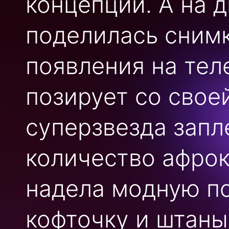
концепции. А на д
поделилась сним
появления на тел
позирует со свое
суперзвезда запл
количество афрок
надела модную п
кофточку и штаны