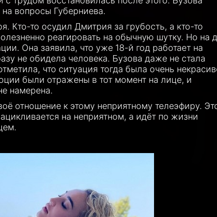
и с трудом восстановилась после этого. Бузова
 на вопросы Губерниева.
. Кто-то осудил Дмитрия за грубость, а кто-то
 болезненно реагировать на обычную шутку. Но на 
ии. Она заявила, что уже 18-й год работает на
разу не обидела человека. Бузова даже не стала
тметила, что ситуация тогда была очень некрасив
моции были отражены в тот момент на лице, и
не намерена.
воё отношение к этому неприятному телеэфиру. Эт
зацикливается на неприятном, а идёт по жизни
цем.