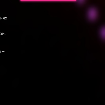
днях
ой.
о –