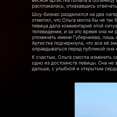
весной артистка попала в больницу 
расплакалась, отказавшись отвечать
Шоу-бизнес разделился на два лагеря
отметил, что Ольга могла бы не так
певица дала комментарий этой ситуац
телевидении, и за это время она ни 
упоминать имени Губерниева, лишь о
Артистка подчеркнула, что все её э
оправдываться перед публикой она 
К счастью, Ольга смогла изменить с
одно из достоинств певицы. Она не 
дальше, с улыбкой и открытым серд