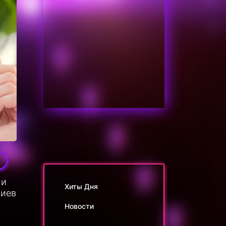
1
ли
Хиты Дня
ниев
Новости