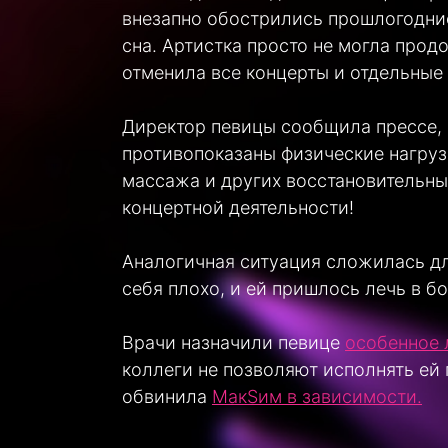
внезапно обострились прошлогодни
сна. Артистка просто не могла прод
отменила все концерты и отдельные 
Директор певицы сообщила прессе, 
противопоказаны физические нагрузк
массажа и других восстановительны
концертной деятельности!
Аналогичная ситуация сложилась дл
себя плохо, и ей пришлось лечь в б
Врачи назначили певице
особенное 
коллеги не позволяют исполнять ей
обвинила
МакSим в зависимости.