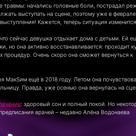
е травмы: начались головные боли, пострадал ре
олжать выступать на сцене, поэтому уже в феврале
выступления! Кажется, теперь ситуация изменится
что сейчас девушка отдыхает дома с детьми. Ей е
и, но она активно восстанавливается: проходит к
х процедур. Очень скоро она сможет вернуться к
я МакSим ещё в 2018 году. Летом она почувствов
ольницу. Правда, уже осенью она вернулась на сце
лечение
: здоровый сон и полный покой. Но некото
 предписания врачей – недавно Алёна Водонаева