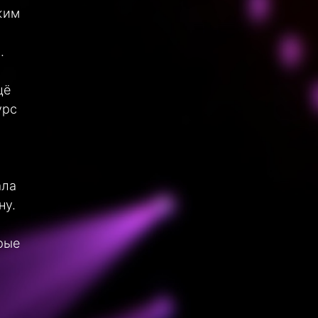
жим
.
щё
урс
ала
ну.
рые