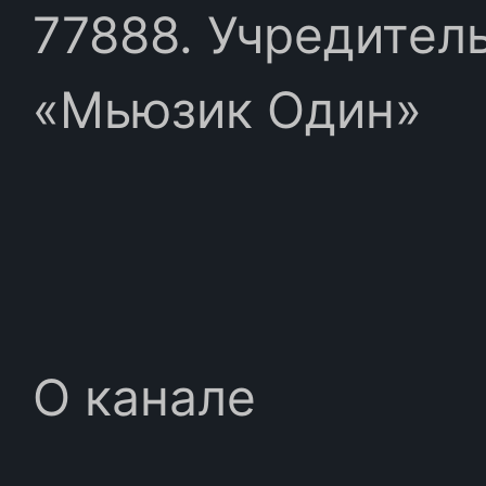
77888. Учредител
«Мьюзик Один»
О канале