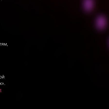
тям,
ой
к».
и