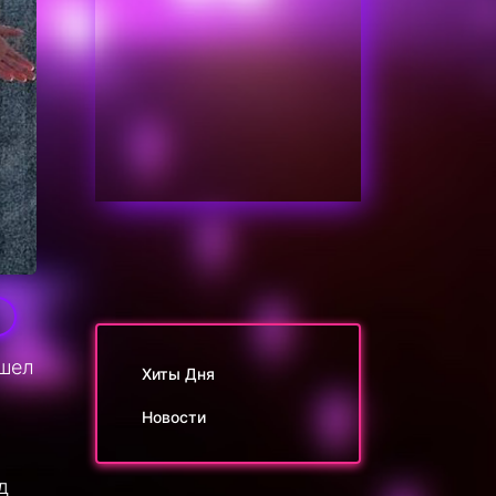
9
ышел
Хиты Дня
Новости
д