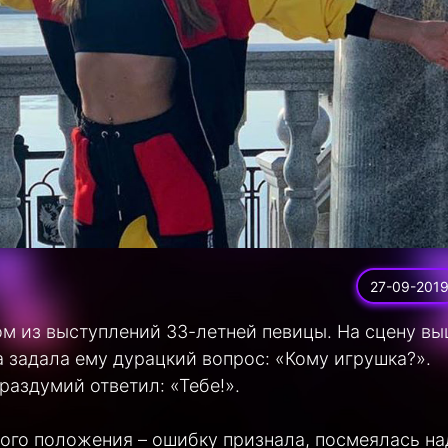
27-09-201
м из выступлений 33-летней певицы. На сцену в
а задала ему дурацкий вопрос: «Кому игрушка?».
раздумий ответил: «Тебе!».
ого положения – ошибку признала, посмеялась на