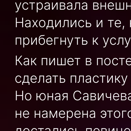
устраивала внеш
Находились и те,
прибегнуть к усл
Как пишет в пост
сделать пластику
Но юная Савичева
не намерена этог
достались певице