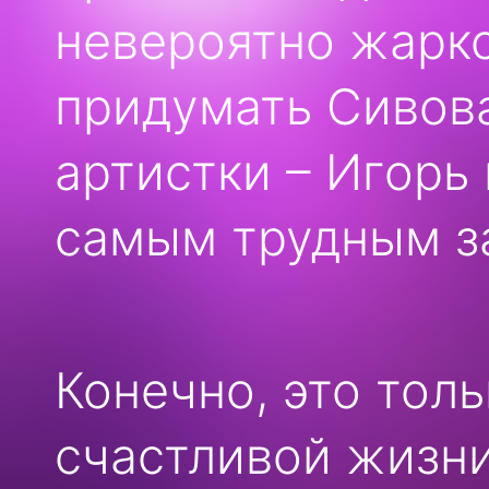
невероятно жарко
придумать Сивова
артистки – Игорь
самым трудным за
Конечно, это тол
счастливой жизн