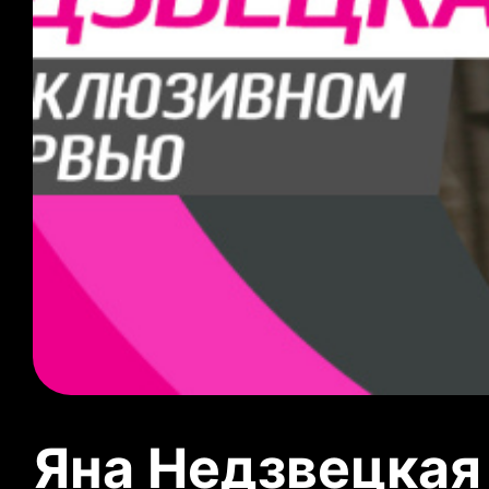
Яна Недзвецкая