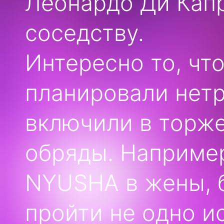
Леонардо Ди Капр
соседству.
Интересно то, чт
планировали нетр
включили в торже
обряды. Например
NYUSHA в жены, 
пройти не одно ис