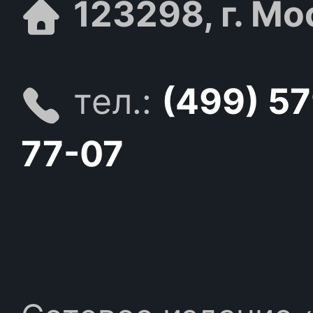
123298, г. Мо
тел.:
(499) 5
77-07