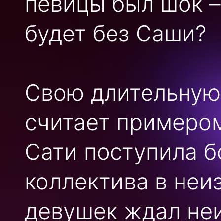
певицы был шок –
будет без Саши?
Свою длительную 
считает примером
Сати поступила б
коллектива в неи
девушек ждал неи