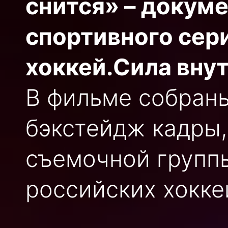
снится» – докум
спортивного сер
хоккей.Сила внут
В фильме собран
бэкстейдж кадры,
съемочной групп
российских хокке