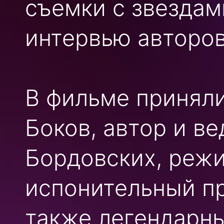
съемки с звездам
интервью авторов
В фильме принял
Боков, автор и в
Бордовских, реж
испонительный пр
также легендарны