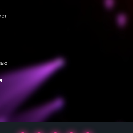
жет
вью
я
.