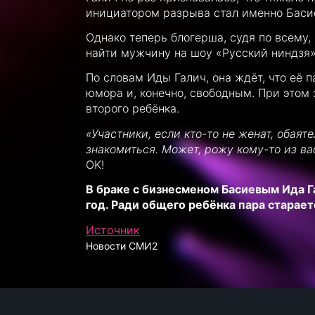
инициатором разрыва стал именно Баси
Однако теперь блогерша, судя по всему,
найти мужчину на шоу «Русский ниндзя»,
По словам Иды Галич, она ждёт, что её 
юмора и, конечно, свободным. При этом 
второго ребёнка.
«Участники, если кто-то не женат, обая
знакомиться. Может, рожу кому-то из в
OK!
В браке с бизнесменом Басиевым Ида Г
год. Ради общего ребёнка пара старае
Источник
Новости СМИ2