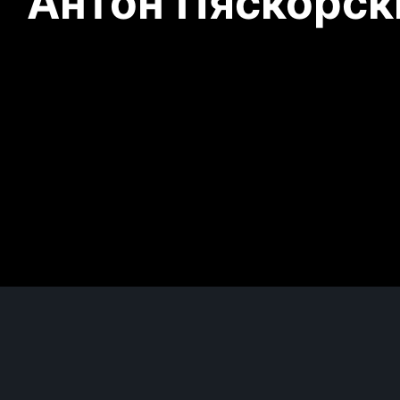
Антон Пяскорски