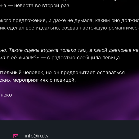
она — невеста во второй раз.
акого предложения, и даже не думала, каким оно должн
нник сделал всё идеально, создав настоящую романтичес
но. Такие сцены видела только там, а какой девчонке не
ма в её жизни?»
— с радостью сообщила певица.
ельный человек, но он предпочитает оставаться
ских мероприятиях с певицей.
йнеко
info@ru.tv