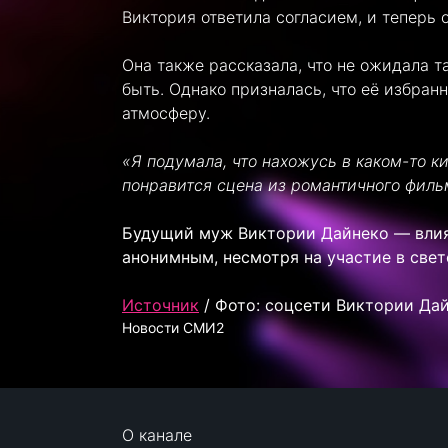
Виктория ответила согласием, и теперь 
Она также рассказала, что не ожидала т
быть. Однако призналась, что её избра
атмосферу.
«Я подумала, что нахожусь в каком-то ки
понравится сцена из романтичного филь
Будущий муж Виктории Дайнеко — влият
анонимным, несмотря на участие в свет
Источник
/ Фото: соцсети Виктории Да
Новости СМИ2
О канале