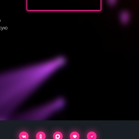
о
кую