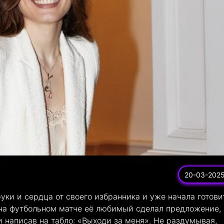
20-03-202
ки и сердца от своего избранника и уже начала готови
а на футбольном матче её любимый сделал предложение,
 написав на табло: «Выходи за меня». Не раздумывая,