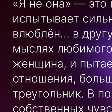
«Я не она» — это 
испытывает сильн
влюблён… в другу
мыслях любимого
женщина, и пытае
отношения, боль
треугольник. В п
собственных чувс