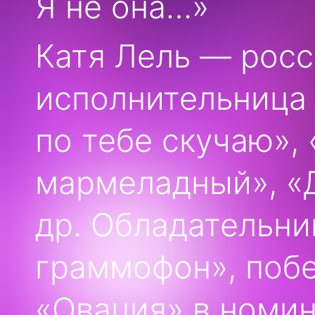
Я не она…»
Катя Лель — росс
исполнительница 
по тебе скучаю»,
мармеладный», «Д
др. Обладательни
граммофон», поб
«Овация» в номи