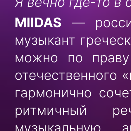
Я вечно где-то в
MIIDAS
— россий
музыкант греческ
можно по праву
отечественного «
гармонично соче
ритмичный ре
музыкальную а