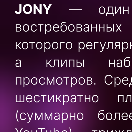
JONY
— один 
востребованны
которого регуляр
а клипы наби
просмотров. Сре
шестикратно п
(суммарно бол