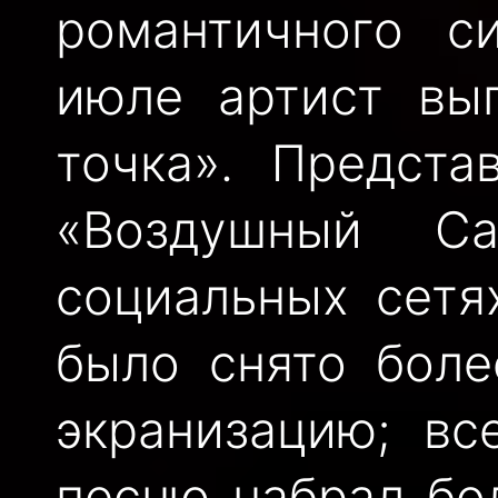
романтичного с
июле артист вып
точка». Предста
«Воздушный Са
социальных сетя
было снято боле
экранизацию; вс
песню набрал бо