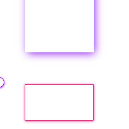
1
Хиты Дня
ия
Новости