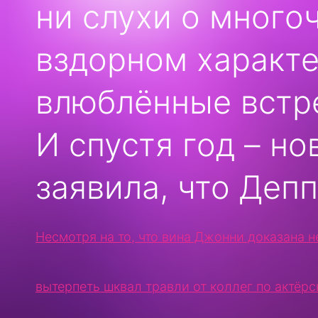
ни слухи о много
вздорном характе
влюблённые встре
И спустя год – но
заявила, что Депп
Несмотря на то, что вина Джонни доказана
вытерпеть шквал травли от коллег по актёрс