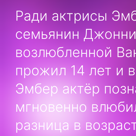
Ради актрисы Эм
семьянин Джонни
возлюбленной Ван
прожил 14 лет и 
Эмбер актёр позн
мгновенно влюбил
разница в возраст