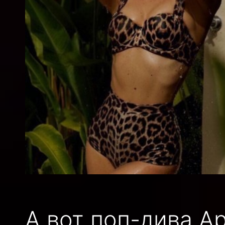
А вот поп-дива А