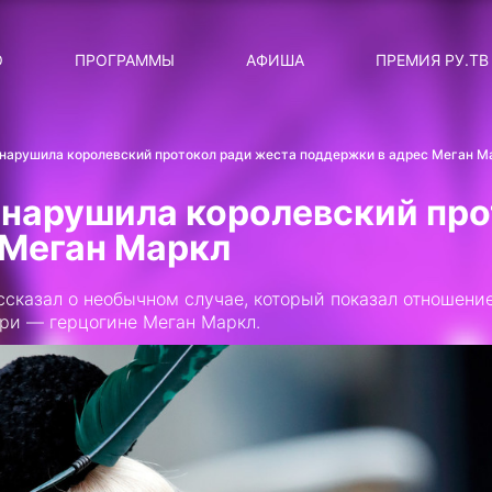
ЛЯРНЫЕ
ТЕМА
О
ПРОГРАММЫ
АФИША
ПРЕМИЯ РУ.ТВ
ДИСКОТЕКА ДИСКОТЕК
Категория
Сортировка
RUНОВОСТИ
 нарушила королевский протокол ради жеста поддержки в адрес Меган М
ТОП-ЧАРТ ROCKET RECORDS
 нарушила королевский про
СТАТУС: В СЕТИ
 Меган Маркл
СИЯЙ ПО-ЗВЁЗДНОМУ
сказал о необычном случае, который показал отношени
ЛИЧНЫЙ ВОПРОС
рри — герцогине Меган Маркл.
ДОТЯНИСЬ ДО ЗВЁЗД