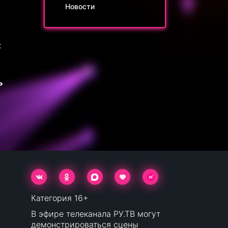
Новости
ь
х
ь
Категория 16+
В эфире телеканала РУ.ТВ могут
демонстрироваться сцены