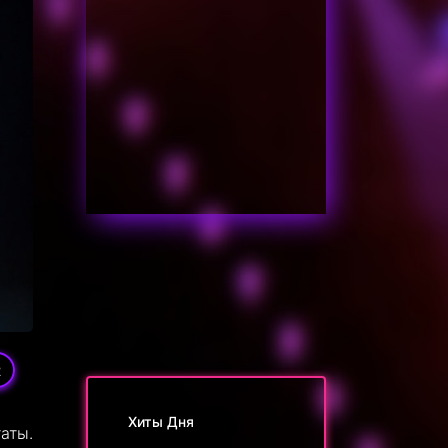
2
Хиты Дня
аты.