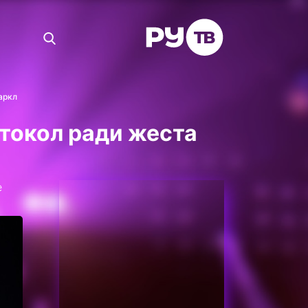
аркл
токол ради жеста
е