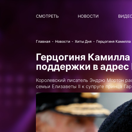
Поиск
НОВОСТИ
ПОПУ
СМОТРЕТЬ
НОВОСТИ
ВИДЕ
Главная
Новости
Хиты Дня
Герцогиня Камилла
Герцогиня Камилла
поддержки в адрес
Королевский писатель Эндрю Мортон рас
семьи Елизаветы II к супруге принца Га