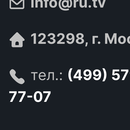
info@ru.tv
123298, г. Мо
тел.:
(499) 5
77-07