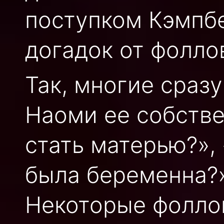
поступком Кэмпб
догадок от фолло
Так, многие сраз
Наоми ее собстве
стать матерью?», 
была беременна?»
Некоторые фоллов