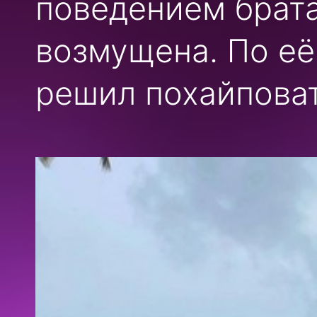
поведением брат
возмущена. По её
решил похайповат