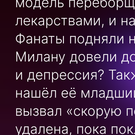
модель переборщ
лекарствами, и на
Фанаты подняли 
Милану довели до
и депрессия? Так
нашёл её младший
вызвал «скорую 
удалена, пока по