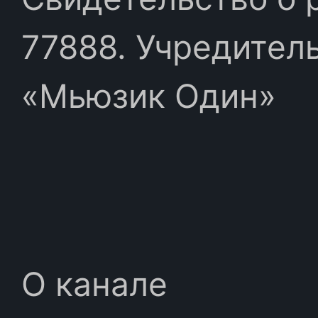
77888. Учредител
«Мьюзик Один»
О канале