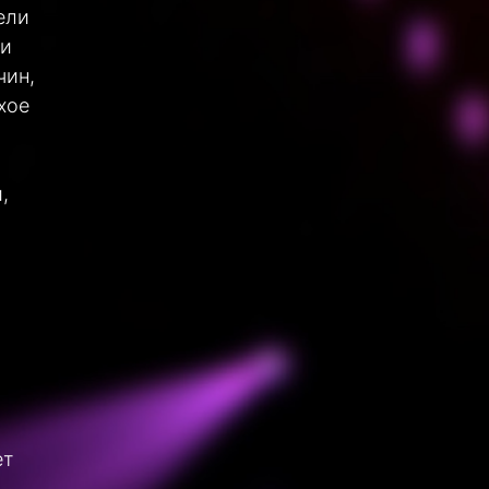
ели
 и
чин,
хое
,
м
ет