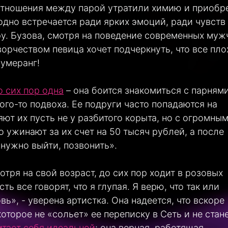
. Отношения между парой утратили химию и приобр
одно встречается ради ярких эмоций, ради чувств
ру. Бузова, смотря на поведение современных муж
ворчеством певица хочет подчеркнуть, что все пло
бумеранг!
о сих пор одна
– она боится знакомиться с парнями
ого-то подвоха. Ее подруги часто попадаются на
ют их пусть не у разбитого корыта, но с огромны
 ужинают за их счет на 50 тысяч рублей, а после
нужно выйти, позвонить».
отря на свой возраст, до сих пор ходит в розовых
ть все говорят, что я глупая. Я верю, что так или
ь», - уверена артистка. Она надеется, что вскоре
оторое не «сольет» ее переписку в Сеть и не стан
тает себя идеальной
: она верная, работящая,