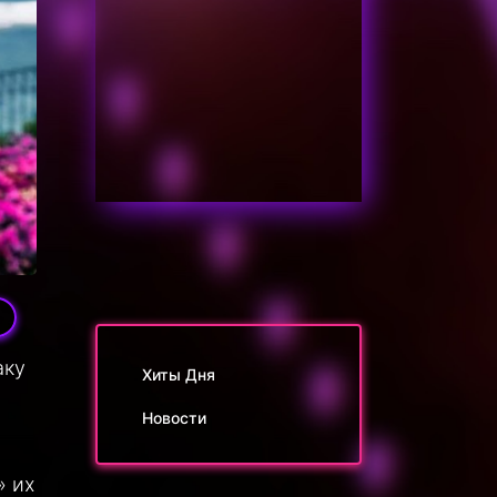
аку
Хиты Дня
Новости
» их