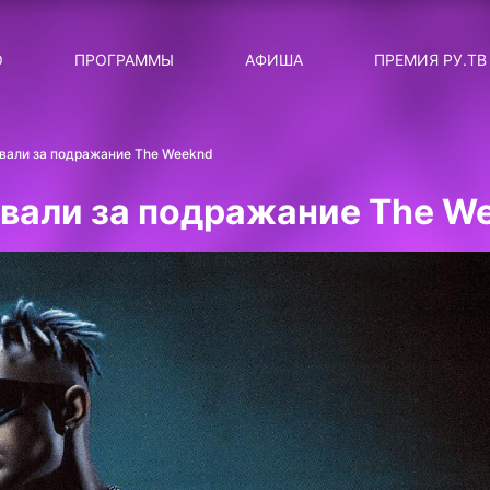
ЛЯРНЫЕ
ТЕМА
О
ПРОГРАММЫ
АФИША
ПРЕМИЯ РУ.ТВ
ДИСКОТЕКА ДИСКОТЕК
Категория
Сортировка
RUНОВОСТИ
вали за подражание The Weeknd
ТОП-ЧАРТ ROCKET RECORDS
вали за подражание The W
СТАТУС: В СЕТИ
СИЯЙ ПО-ЗВЁЗДНОМУ
ЛИЧНЫЙ ВОПРОС
ДОТЯНИСЬ ДО ЗВЁЗД