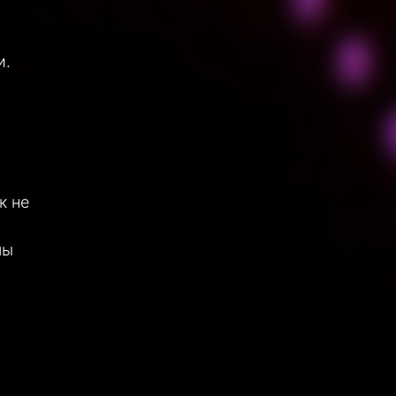
и.
к не
мы