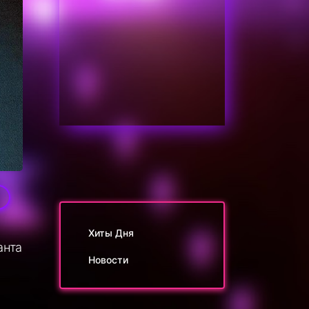
1
Хиты Дня
анта
Новости