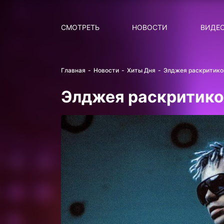
Поиск
НОВОСТИ
ПОПУ
СМОТРЕТЬ
НОВОСТИ
ВИДЕ
Главная
Новости
Хиты Дня
Элджея раскритико
Элджея раскритико