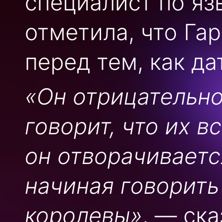
специалист по яз
отметила, что Га
перед тем, как да
«Он отрицательно
говорит, что их 
он отворачиваетс
начиная говорить
королевы»
, — ска