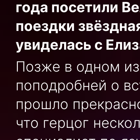
года посетили В
поездки звёздная
увиделась с Елиза
Позже в одном из
поподробней о вс
прошло прекрасно
что герцог нескол