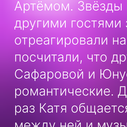
Артёмом. Звёзды 
другими гостями 
отреагировали на
посчитали, что д
Сафаровой и Юну
романтические. Д
раз Катя общается
между ней и музы