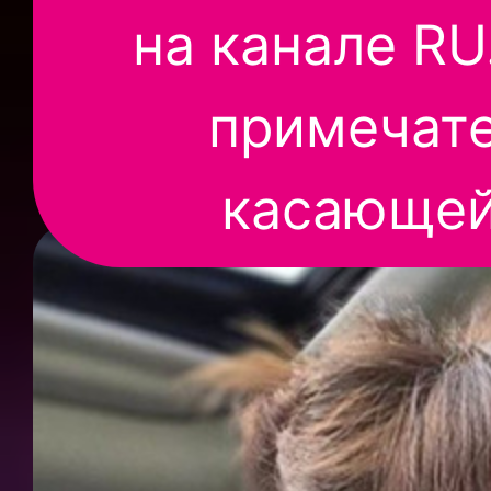
на канале RU
примечат
касающей