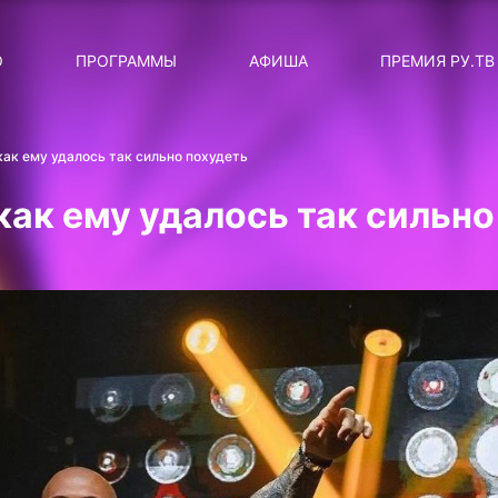
ЛЯРНЫЕ
ТЕМА
О
ПРОГРАММЫ
АФИША
ПРЕМИЯ РУ.ТВ
ДИСКОТЕКА ДИСКОТЕК
Категория
Сортировка
RUНОВОСТИ
как ему удалось так сильно похудеть
ТОП-ЧАРТ ROCKET RECORDS
как ему удалось так сильно
СТАТУС: В СЕТИ
СИЯЙ ПО-ЗВЁЗДНОМУ
ЛИЧНЫЙ ВОПРОС
ДОТЯНИСЬ ДО ЗВЁЗД